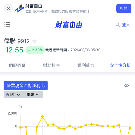
財富自由
偉聯 9912
打開
12.55
-2.33%
立即使用APP，開啟您的股市智慧導航！
登入
偉聯
9912
12.55
-2.33%
最近更新時間：
2026/08/06 05:30
個股概覽
財務報表
獲利能力
安全性分析
營業現金流對淨利比
近5年
季報