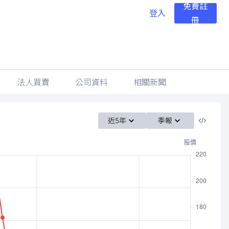
免費註
登入
冊
法人買賣
公司資料
相關新聞
近5年
季報