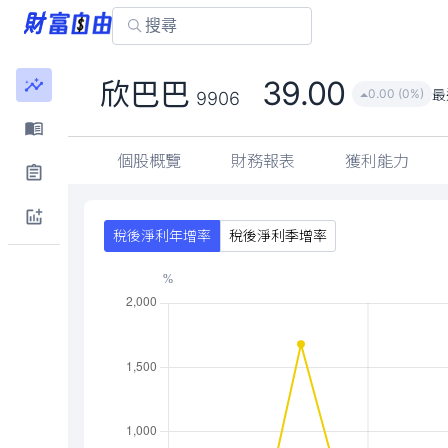
39.00
欣巴巴
最
0.00 (0%)
9906
個股概覽
財務報表
獲利能力
稅後淨利年增率
稅後淨利季增率