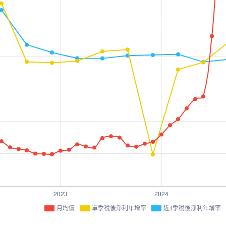
月均價
單季稅後淨利年增率
近4季稅後淨利年增率