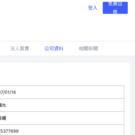
免費註
登入
冊
法人買賣
公司資料
相關新聞
67/01/16
湘允
秀媚
-5377699