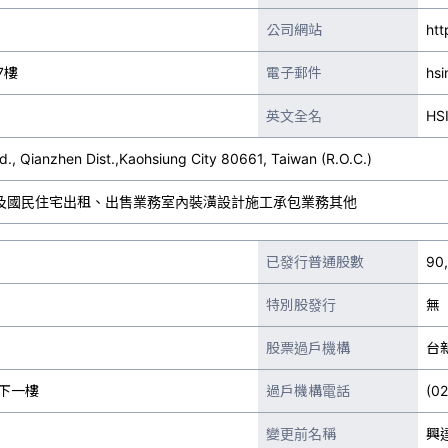
公司網站
htt
7樓
電子郵件
hs
英文全名
HS
d., Qianzhen Dist.,Kaohsiung City 80661, Taiwan (R.O.C.)
及國民住宅出租、出售業務室內裝潢設計施工承包業務其他
已發行普通股數
90
特別股發行
無
股票過戶機構
台
下一樓
過戶機構電話
(0
變更前名稱
興