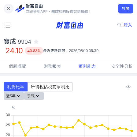
財富自由
寶成 9904
打開
24.10
0.83%
立即使用APP，開啟您的股市智慧導航！
登入
寶成
9904
24.10
0.83%
最近更新時間：
2026/08/10 05:30
個股概覽
財務報表
獲利能力
安全性分析
利潤比率
所得稅佔稅前淨利比
近5年
季報