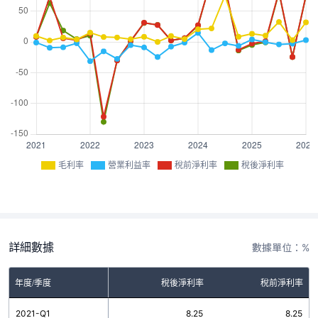
毛利率
營業利益率
稅前淨利率
稅後淨利率
詳細數據
數據單位：%
率
年度/季度
營業利益率
稅後淨利率
稅前淨利率
3
2021-Q1
-1.08
8.25
8.25