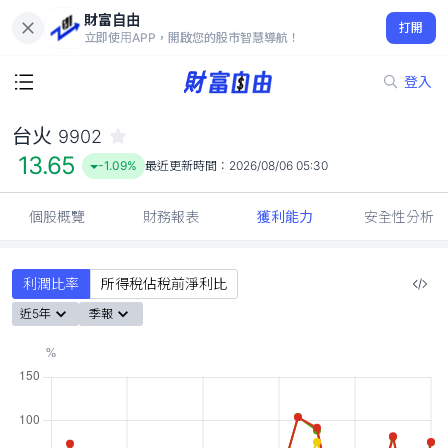
財富自由
台火 9902
打開
13.65
-1.09%
立即使用APP，開啟您的股市智慧導航！
登入
台火
9902
13.65
-1.09%
最近更新時間：
2026/08/06 05:30
個股概覽
財務報表
獲利能力
安全性分析
利潤比率
所得稅佔稅前淨利比
近5年
季報