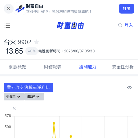
財富自由
台火 9902
打開
13.65
0%
立即使用APP，開啟您的股市智慧導航！
登入
台火
9902
13.65
0%
最近更新時間：
2026/08/07 05:30
個股概覽
財務報表
獲利能力
安全性分析
業外收支佔稅前淨利比
近5年
季報