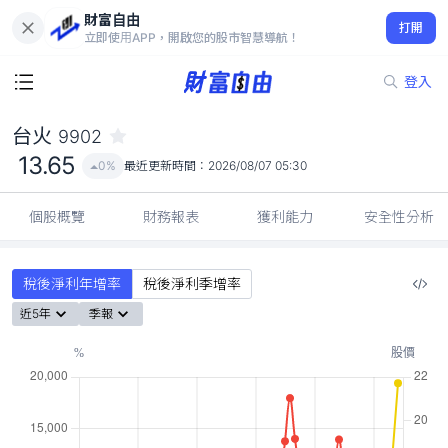
財富自由
台火 9902
打開
13.65
0%
立即使用APP，開啟您的股市智慧導航！
登入
台火
9902
13.65
0%
最近更新時間：
2026/08/07 05:30
個股概覽
財務報表
獲利能力
安全性分析
稅後淨利年增率
稅後淨利季增率
近5年
季報