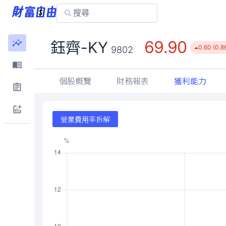
69.90
鈺齊-KY
0.60 (0.8
9802
個股概覽
財務報表
獲利能力
營業費用率拆解