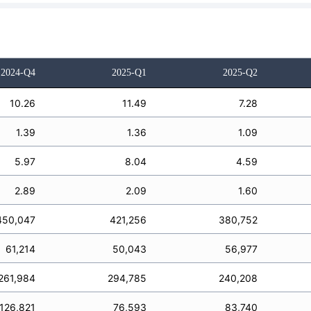
2024-Q4
2025-Q1
2025-Q2
10.26
11.49
7.28
1.39
1.36
1.09
5.97
8.04
4.59
2.89
2.09
1.60
450,047
421,256
380,752
61,214
50,043
56,977
261,984
294,785
240,208
126,821
76,593
83,740