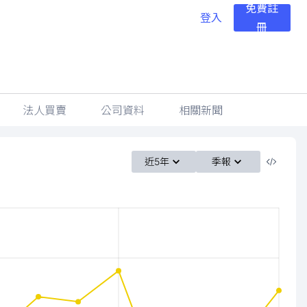
免費註
登入
冊
法人買賣
公司資料
相關新聞
近5年
季報