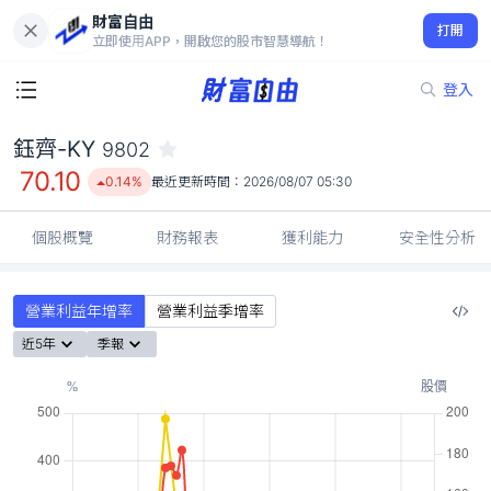
財富自由
鈺齊-KY 9802
打開
70.10
0.14%
立即使用APP，開啟您的股市智慧導航！
登入
鈺齊-KY
9802
70.10
0.14%
最近更新時間：
2026/08/07 05:30
個股概覽
財務報表
獲利能力
安全性分析
營業利益年增率
營業利益季增率
近5年
季報