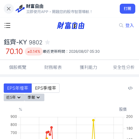
財富自由
鈺齊-KY 9802
打開
70.10
0.14%
立即使用APP，開啟您的股市智慧導航！
登入
鈺齊-KY
9802
70.10
0.14%
最近更新時間：
2026/08/07 05:30
個股概覽
財務報表
獲利能力
安全性分析
EPS年增率
EPS季增率
近5年
季報