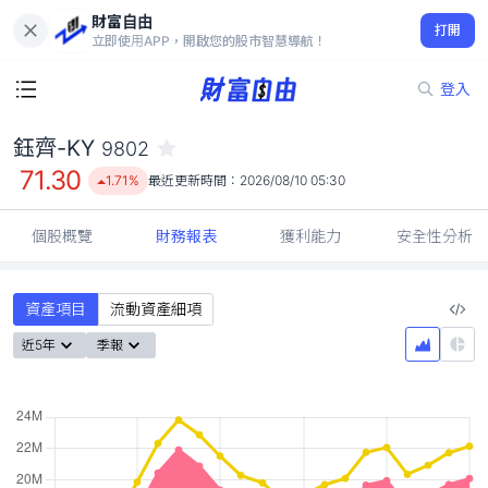
財富自由
鈺齊-KY 9802
打開
71.30
1.71%
立即使用APP，開啟您的股市智慧導航！
登入
鈺齊-KY
9802
71.30
1.71%
最近更新時間：
2026/08/10 05:30
個股概覽
財務報表
獲利能力
安全性分析
資產項目
流動資產細項
近5年
季報