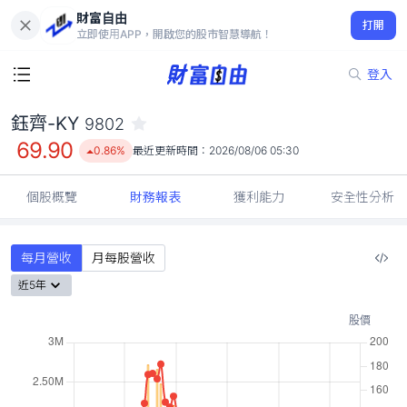
財富自由
鈺齊-KY 9802
打開
69.90
0.86%
立即使用APP，開啟您的股市智慧導航！
登入
鈺齊-KY
9802
69.90
0.86%
最近更新時間：
2026/08/06 05:30
個股概覽
財務報表
獲利能力
安全性分析
每月營收
月每股營收
近5年