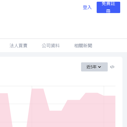
免費註
登入
冊
法人買賣
公司資料
相關新聞
近5年