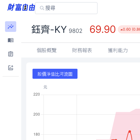
69.90
鈺齊-KY
0.60 (0.8
9802
個股概覽
財務報表
獲利能力
股價淨值比河流圖