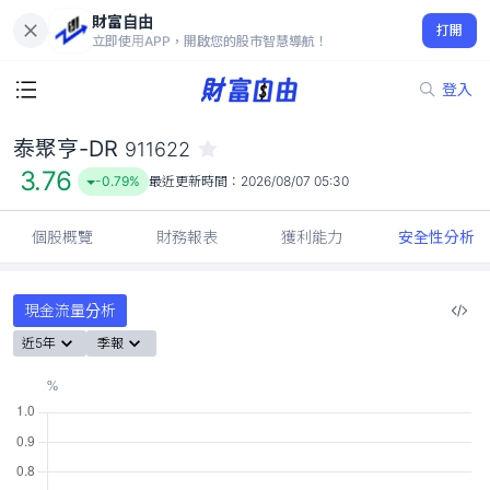
財富自由
泰聚亨-DR 911622
打開
3.76
-0.79%
立即使用APP，開啟您的股市智慧導航！
登入
泰聚亨-DR
911622
3.76
-0.79%
最近更新時間：
2026/08/07 05:30
個股概覽
財務報表
獲利能力
安全性分析
現金流量分析
近5年
季報