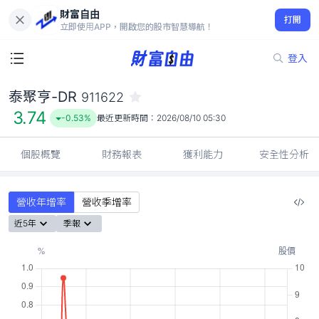
財富自由
泰聚亨-DR 911622
打開
3.74
-0.53%
立即使用APP，開啟您的股市智慧導航！
登入
泰聚亨-DR
911622
3.74
-0.53%
最近更新時間：
2026/08/10 05:30
個股概覽
財務報表
獲利能力
安全性分析
營收年增率
營收季增率
近5年
季報