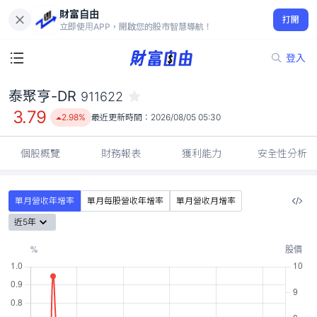
財富自由
泰聚亨-DR 911622
打開
3.79
2.98%
立即使用APP，開啟您的股市智慧導航！
登入
泰聚亨-DR
911622
3.79
2.98%
最近更新時間：
2026/08/05 05:30
個股概覽
財務報表
獲利能力
安全性分析
單月營收年增率
單月每股營收年增率
單月營收月增率
近5年