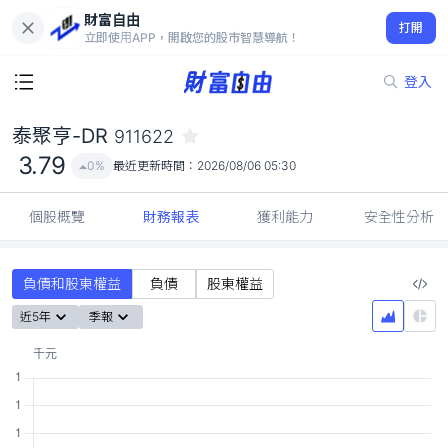
財富自由
泰聚亨-DR 911622
打開
3.79
0%
立即使用APP，開啟您的股市智慧導航！
登入
泰聚亨-DR
911622
3.79
0%
最近更新時間：
2026/08/06 05:30
個股概覽
財務報表
獲利能力
安全性分析
負債和股東權益
負債
股東權益
近5年
季報