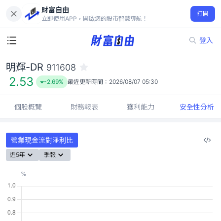
財富自由
明輝-DR 911608
打開
2.53
-2.69%
立即使用APP，開啟您的股市智慧導航！
登入
明輝-DR
911608
2.53
-2.69%
最近更新時間：
2026/08/07 05:30
個股概覽
財務報表
獲利能力
安全性分析
營業現金流對淨利比
近5年
季報