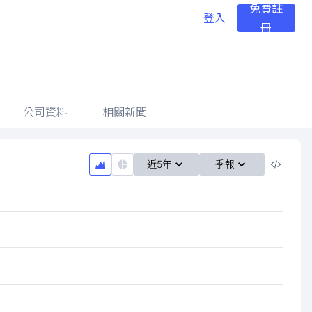
免費註
登入
冊
公司資料
相關新聞
近5年
季報