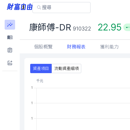
22.95
康師傅-DR
-
910322
個股概覽
財務報表
獲利能力
資產項目
流動資產細項