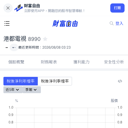
財富自由
港都電視 8990
打開
-
立即使用APP，開啟您的股市智慧導航！
登入
港都電視
8990
-
-
最近更新時間：
2026/08/08 03:23
個股概覽
財務報表
獲利能力
安全性分析
稅後淨利年增率
稅後淨利季增率
近5年
季報