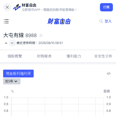
財富自由
大屯有線 8988
打開
-
立即使用APP，開啟您的股市智慧導航！
登入
大屯有線
8988
-
-
最近更新時間：
2026/08/10 08:51
個股概覽
財務報表
獲利能力
安全性分析
現金股利殖利率
近5年