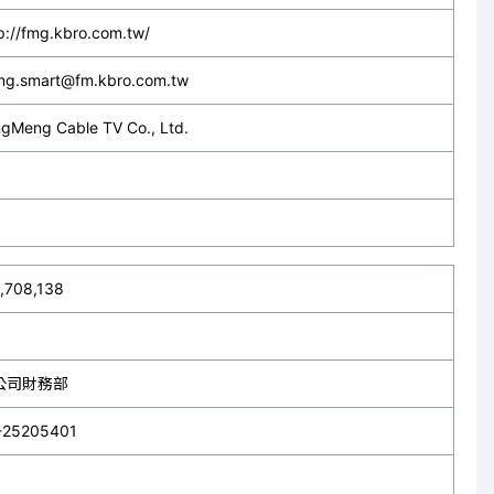
p://fmg.kbro.com.tw/
ng.smart@fm.kbro.com.tw
gMeng Cable TV Co., Ltd.
,708,138
公司財務部
-25205401