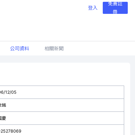
免費註
登入
冊
公司資料
相關新聞
96/12/05
世銘
國慶
-25278069