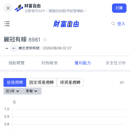
財富自由
麗冠有線 8981
打開
-
立即使用APP，開啟您的股市智慧導航！
登入
麗冠有線
8981
-
-
最近更新時間：
2026/08/06 02:37
個股概覽
財務報表
獲利能力
安全性分析
營運週轉
固定資產週轉
總資產週轉
近5年
季報