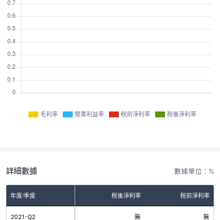
毛利率
營業利益率
稅前淨利率
稅後淨利率
詳細數據
數據單位：%
率
年度/季度
營業利益率
稅後淨利率
稅前淨利率
無
2021-Q2
無
無
無