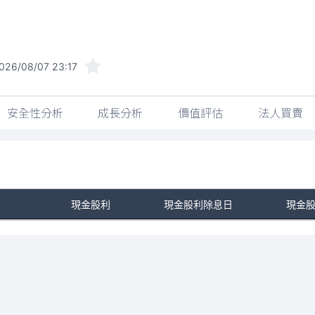
026/08/07 23:17
安全性分析
成長分析
價值評估
法人買賣
現金股利
現金股利除息日
現金
No Rows To Show