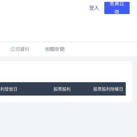
免費註
登入
冊
公司資料
相關新聞
股利發放日
股票股利
股票股利除權日