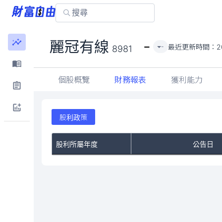
-
麗冠有線
最近更新時間：
2
-
8981
個股概覽
財務報表
獲利能力
股利政策
股利所屬年度
公告日