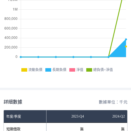
流動負債
長期負債
淨值
總負債+淨值
詳細數據
數據單位：千元
Q4
2023-Q2
2023-Q4
2024-Q2
年度/季度
無
短期借款
無
無
無