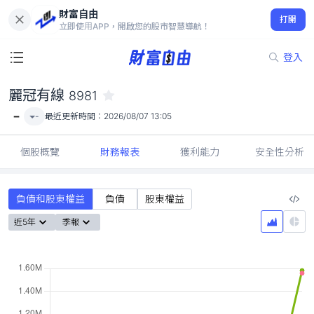
財富自由
麗冠有線 8981
打開
-
立即使用APP，開啟您的股市智慧導航！
登入
麗冠有線
8981
-
-
最近更新時間：
2026/08/07 13:05
個股概覽
財務報表
獲利能力
安全性分析
負債和股東權益
負債
股東權益
近5年
季報