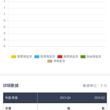
營業現金流
投資現金流
融資現金流
自由現金流
淨現金流
詳細數據
數據單位：千元
Q4
2023-Q2
2023-Q4
2024-Q2
年度/季度
無
折舊
無
無
無