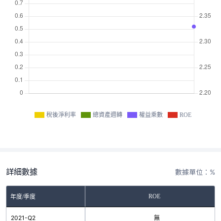
稅後淨利率
總資產週轉
權益乘數
ROE
詳細數據
數據單位：%
ROE
年度/季度
2021-Q2
無