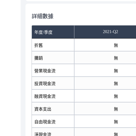
詳細數據
2021-Q2
年度/季度
折舊
無
攤銷
無
營業現金流
無
投資現金流
無
融資現金流
無
資本支出
無
自由現金流
無
淨現金流
無