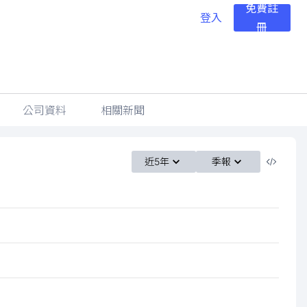
免費註
登入
冊
公司資料
相關新聞
近5年
季報