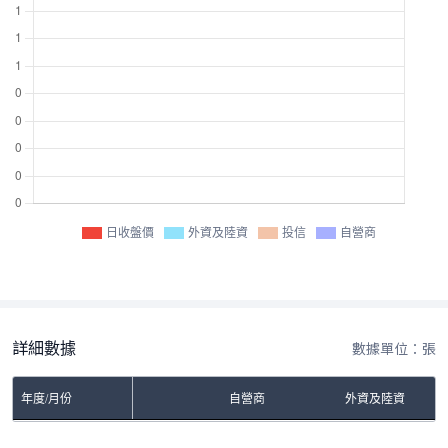
日收盤價
外資及陸資
投信
自營商
詳細數據
數據單位：張
年度/月份
自營商
外資及陸資
No Rows To Show