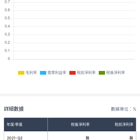
毛利率
營業利益率
稅前淨利率
稅後淨利率
詳細數據
數據單位：%
率
年度/季度
營業利益率
稅後淨利率
稅前淨利率
無
2021-Q2
無
無
無