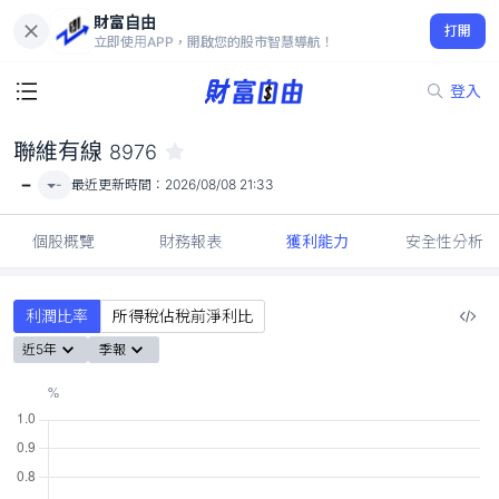
財富自由
聯維有線 8976
打開
-
立即使用APP，開啟您的股市智慧導航！
登入
聯維有線
8976
-
-
最近更新時間：
2026/08/08 21:33
個股概覽
財務報表
獲利能力
安全性分析
利潤比率
所得稅佔稅前淨利比
近5年
季報