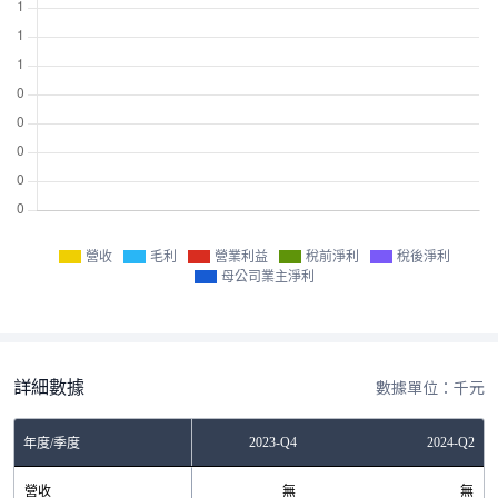
營收
毛利
營業利益
稅前淨利
稅後淨利
母公司業主淨利
詳細數據
數據單位：千元
2023-Q2
2023-Q4
2024-Q2
年度/季度
營收
無
無
無