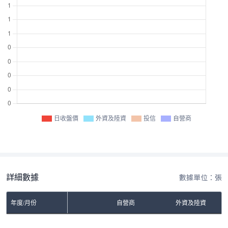
日收盤價
外資及陸資
投信
自營商
詳細數據
數據單位：張
年度/月份
自營商
外資及陸資
No Rows To Show