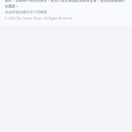
更新，本網站不負任何責任。投資人對交易盈虧須自負全責，投資前請謹慎評
估風險。
自由時報版權所有不得轉載
©
2026
The Liberty Times. All Rights Reserved.