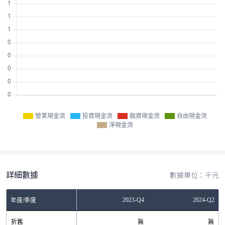
營業現金流
投資現金流
融資現金流
自由現金流
淨現金流
詳細數據
數據單位：千元
Q4
2023-Q2
2023-Q4
2024-Q2
年度/季度
無
折舊
無
無
無