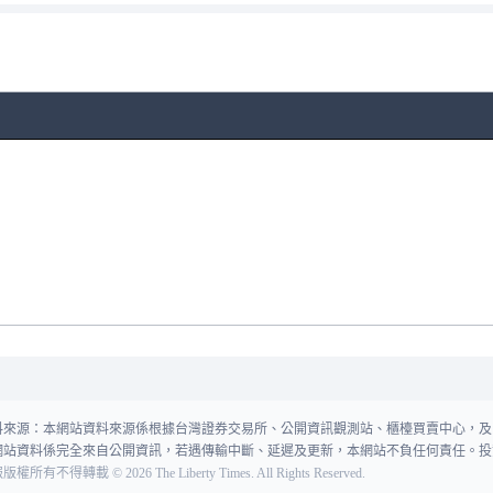
料來源：本網站資料來源係根據台灣證券交易所、公開資訊觀測站、櫃檯買賣中心，及
網站資料係完全來自公開資訊，若遇傳輸中斷、延遲及更新，本網站不負任何責任。投
報版權所有不得轉載
©
2026
The Liberty Times. All Rights Reserved.