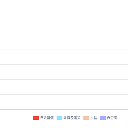
日收盤價
外資及陸資
投信
自營商