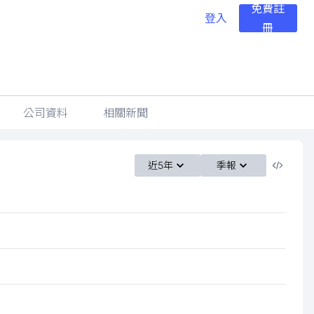
免費註
登入
冊
公司資料
相關新聞
近5年
季報