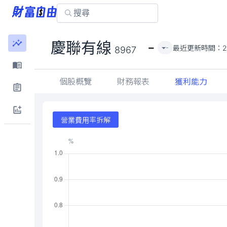
-
慶聯有線
最近更新時間：
2
-
8967
個股概覽
財務報表
獲利能力
營業費用率拆解