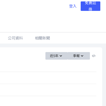
免費註
登入
冊
公司資料
相關新聞
近5年
季報