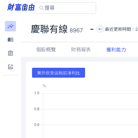
-
慶聯有線
最近更新時間：
2
-
8967
個股概覽
財務報表
獲利能力
業外收支佔稅前淨利比