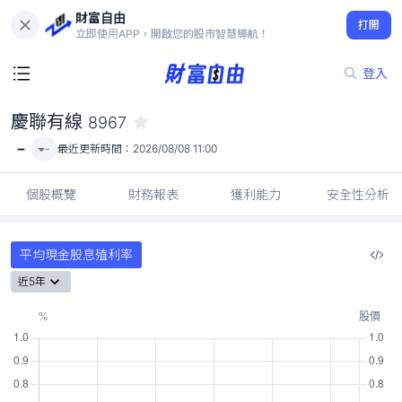
財富自由
慶聯有線 8967
打開
-
立即使用APP，開啟您的股市智慧導航！
登入
慶聯有線
8967
-
-
最近更新時間：
2026/08/08 11:00
個股概覽
財務報表
獲利能力
安全性分析
平均現金股息殖利率
近5年