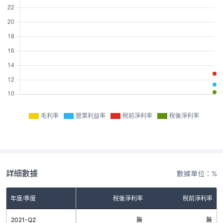
毛利率
營業利益率
稅前淨利率
稅後淨利率
詳細數據
數據單位：%
率
年度/季度
營業利益率
稅後淨利率
稅前淨利率
無
2021-Q2
無
無
無