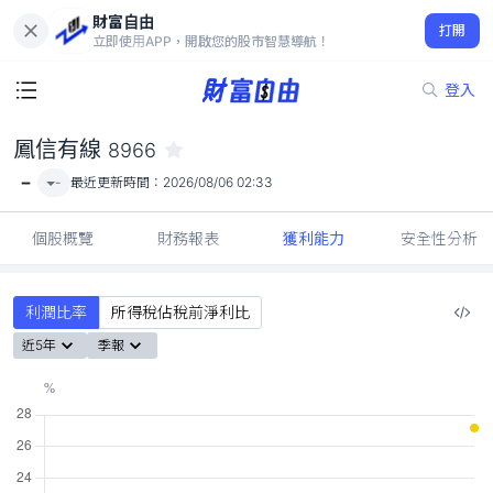
財富自由
鳳信有線 8966
打開
-
立即使用APP，開啟您的股市智慧導航！
登入
鳳信有線
8966
-
-
最近更新時間：
2026/08/06 02:33
個股概覽
財務報表
獲利能力
安全性分析
利潤比率
所得稅佔稅前淨利比
近5年
季報