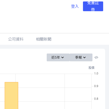
免費註
登入
冊
公司資料
相關新聞
近5年
季報