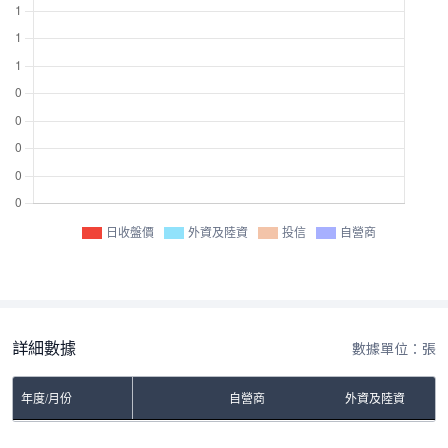
日收盤價
外資及陸資
投信
自營商
詳細數據
數據單位：張
年度/月份
自營商
外資及陸資
No Rows To Show