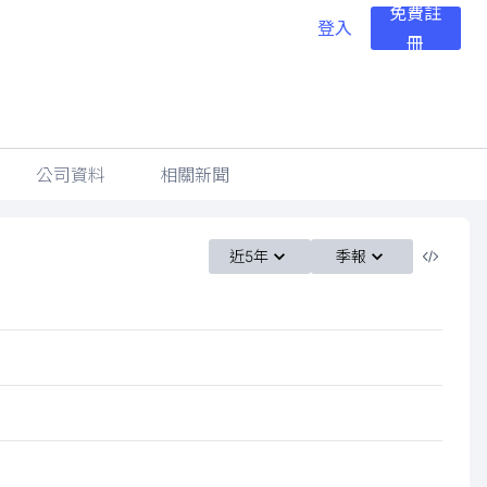
免費註
登入
冊
公司資料
相關新聞
近5年
季報