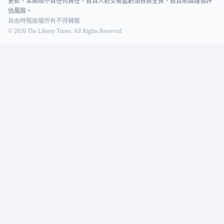
更新，本網站不負任何責任。投資人對交易盈虧須自負全責，投資前請謹慎評
估風險。
自由時報版權所有不得轉載
©
2026
The Liberty Times. All Rights Reserved.