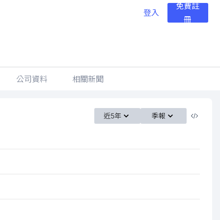
免費註
登入
冊
公司資料
相關新聞
近5年
季報