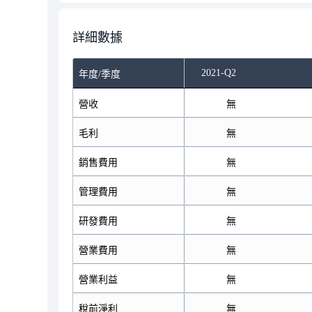
詳細數據
2021-Q2
年度/季度
營收
無
毛利
無
銷售費用
無
管理費用
無
研發費用
無
營業費用
無
營業利益
無
稅前淨利
無