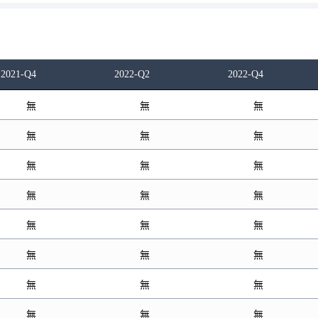
2021-Q4
2022-Q2
2022-Q4
無
無
無
無
無
無
無
無
無
無
無
無
無
無
無
無
無
無
無
無
無
無
無
無