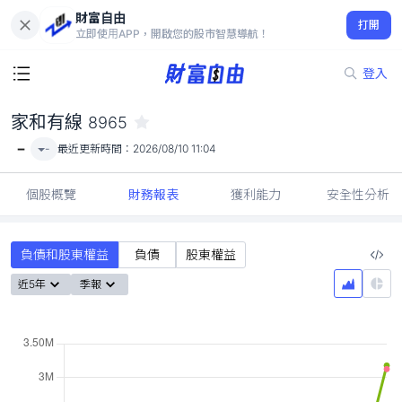
財富自由
家和有線 8965
打開
-
立即使用APP，開啟您的股市智慧導航！
登入
家和有線
8965
-
-
最近更新時間：
2026/08/10 11:04
個股概覽
財務報表
獲利能力
安全性分析
負債和股東權益
負債
股東權益
近5年
季報