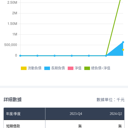
流動負債
長期負債
淨值
總負債+淨值
詳細數據
數據單位：千元
Q4
2023-Q2
2023-Q4
2024-Q2
年度/季度
無
短期借款
無
無
無