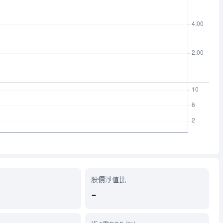
股價淨值比
-