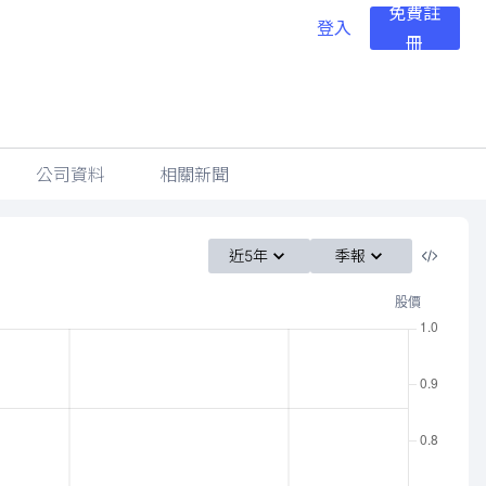
免費註
登入
冊
公司資料
相關新聞
近5年
季報