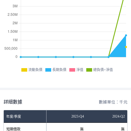
流動負債
長期負債
淨值
總負債+淨值
詳細數據
數據單位：千元
Q4
2023-Q2
2023-Q4
2024-Q2
年度/季度
無
短期借款
無
無
無