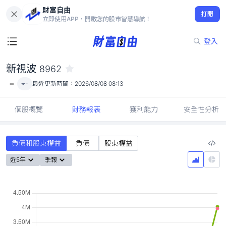
財富自由
新視波 8962
打開
-
立即使用APP，開啟您的股市智慧導航！
登入
新視波
8962
-
-
最近更新時間：
2026/08/08 08:13
個股概覽
財務報表
獲利能力
安全性分析
負債和股東權益
負債
股東權益
近5年
季報