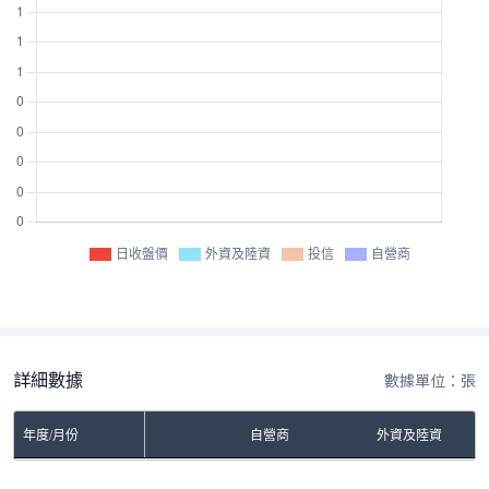
日收盤價
外資及陸資
投信
自營商
詳細數據
數據單位：張
年度/月份
自營商
外資及陸資
No Rows To Show